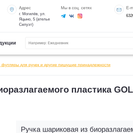
Адрес
Мы в соц. сетях
E-m
г. Могилёв, ул.
632
Яцыно, 5 (ателье
Силуэт)
дукции
, футляры для ручек и другие пишущие принадлежности
иоразлагаемого пластика GOL
Ручка шариковая из биоразлагае