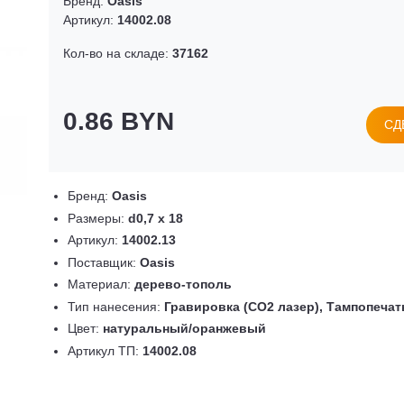
Бренд:
Oasis
Артикул:
14002.08
Кол-во на складе:
37162
0.86 BYN
СД
Бренд:
Oasis
Размеры:
d0,7 х 18
Артикул:
14002.13
Поставщик:
Oasis
Материал:
дерево-тополь
Тип нанесения:
Гравировка (CO2 лазер), Тампопечат
Цвет:
натуральный/оранжевый
Артикул ТП:
14002.08