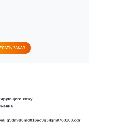
ЕЛАТЬ ЗАКАЗ
итирующего кожу
снение
f6sljig9dmld0nld816ac9q3ikjml/783103.cdr