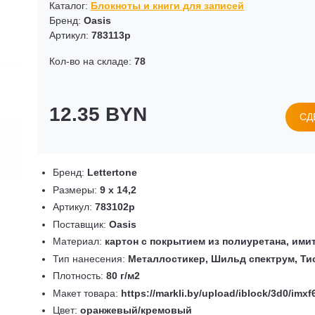
Каталог:
Блокноты и книги для записей
Бренд:
Oasis
Артикул:
783113p
Кол-во на складе:
78
12.35 BYN
СД
Бренд:
Lettertone
Размеры:
9 х 14,2
Артикул:
783102p
Поставщик:
Oasis
Материал:
картон с покрытием из полиуретана, им
Тип нанесения:
Металлостикер, Шильд спектрум, Ти
Плотность:
80 г/м2
Макет товара:
https://markli.by/upload/iblock/3d0/imx
Цвет:
оранжевый/кремовый