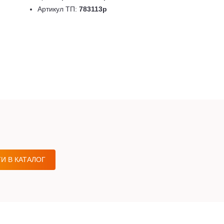
Артикул ТП:
783113p
И В КАТАЛОГ