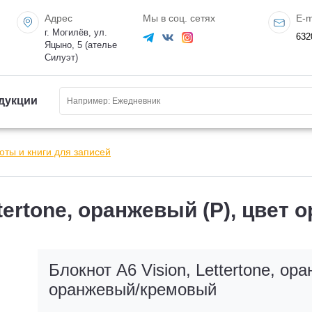
Адрес
Мы в соц. сетях
E-m
г. Могилёв, ул.
632
Яцыно, 5 (ателье
Силуэт)
дукции
оты и книги для записей
ttertone, оранжевый (Р), цве
Блокнот А6 Vision, Lettertone, ор
оранжевый/кремовый